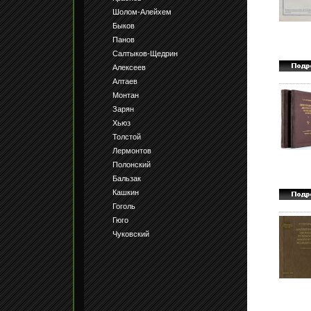
Шолом-Алейхем
Быков
Панов
Салтыков-Щедрин
Алексеев
Алтаев
Монтан
Зарян
Хьюз
Толстой
Лермонтов
Полонский
Бальзак
Кашкин
Гоголь
Гюго
Чуковский