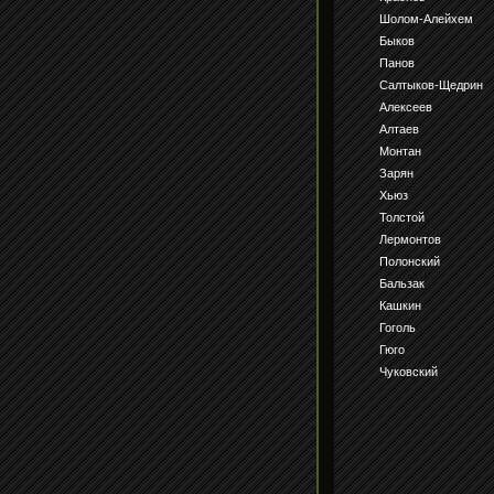
Шолом-Алейхем
Быков
Панов
Салтыков-Щедрин
Алексеев
Алтаев
Монтан
Зарян
Хьюз
Толстой
Лермонтов
Полонский
Бальзак
Кашкин
Гоголь
Гюго
Чуковский