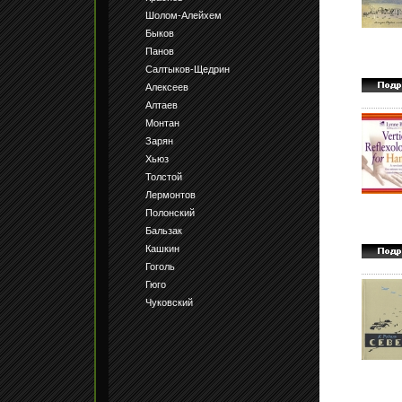
Шолом-Алейхем
Быков
Панов
Салтыков-Щедрин
Алексеев
Алтаев
Монтан
Зарян
Хьюз
Толстой
Лермонтов
Полонский
Бальзак
Кашкин
Гоголь
Гюго
Чуковский