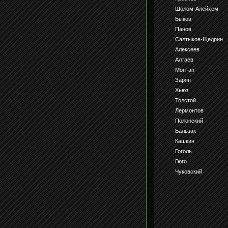
Шолом-Алейхем
Быков
Панов
Салтыков-Щедрин
Алексеев
Алтаев
Монтан
Зарян
Хьюз
Толстой
Лермонтов
Полонский
Бальзак
Кашкин
Гоголь
Гюго
Чуковский