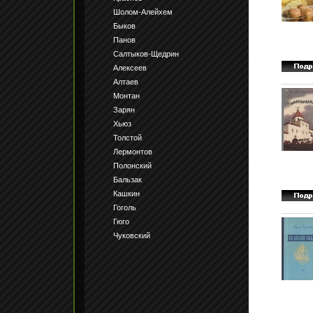
Шолом-Алейхем
Быков
Панов
Салтыков-Щедрин
Алексеев
Алтаев
Монтан
Зарян
Хьюз
Толстой
Лермонтов
Полонский
Бальзак
Кашкин
Гоголь
Гюго
Чуковский