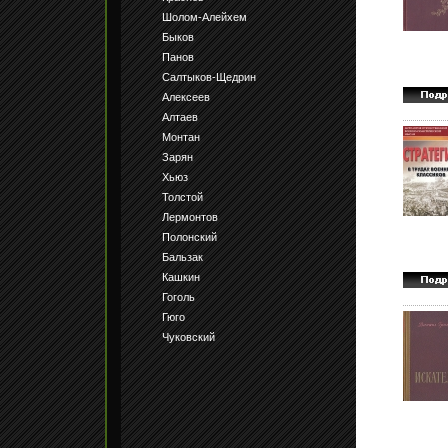
Шолом-Алейхем
Быков
Панов
Салтыков-Щедрин
Алексеев
Алтаев
Монтан
Зарян
Хьюз
Толстой
Лермонтов
Полонский
Бальзак
Кашкин
Гоголь
Гюго
Чуковский