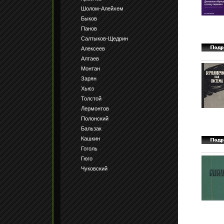
Шолом-Алейхем
Быков
Панов
Салтыков-Щедрин
Алексеев
Алтаев
Монтан
Зарян
Хьюз
Толстой
Лермонтов
Полонский
Бальзак
Кашкин
Гоголь
Гюго
Чуковский