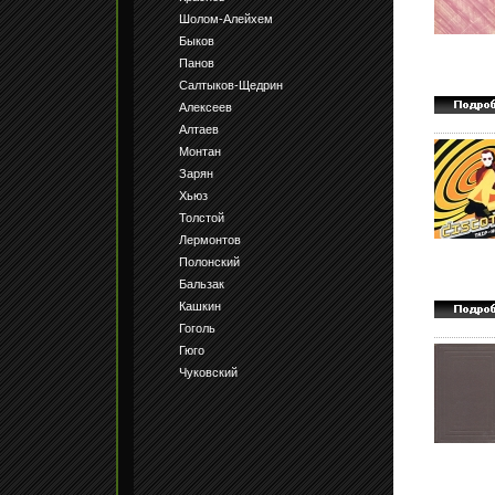
Шолом-Алейхем
Быков
Панов
Салтыков-Щедрин
Алексеев
Алтаев
Монтан
Зарян
Хьюз
Толстой
Лермонтов
Полонский
Бальзак
Кашкин
Гоголь
Гюго
Чуковский