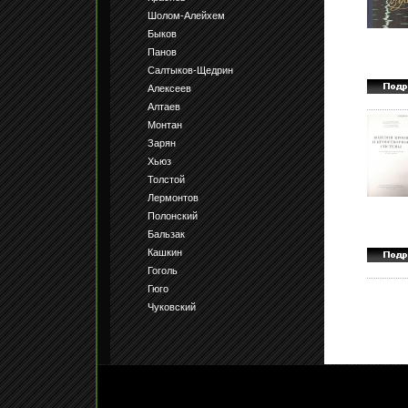
Шолом-Алейхем
Быков
Панов
Салтыков-Щедрин
Алексеев
Алтаев
Монтан
Зарян
Хьюз
Толстой
Лермонтов
Полонский
Бальзак
Кашкин
Гоголь
Гюго
Чуковский