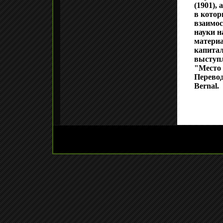
(1901),
в котор
взаимос
науки н
материа
капитал
выступл
"Место 
Перевод
Bernal.