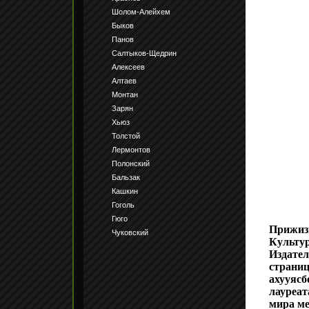
Шолом-Алейхем
Быков
Панов
Салтыков-Щедрин
Алексеев
Алтаев
Монтан
Зарян
Хьюз
Толстой
Лермонтов
Полонский
Бальзак
Кашкин
Гоголь
Гюго
Прижизн
Чуковский
Культу
Издател
страни
ахууясб
лауреат
мира ме