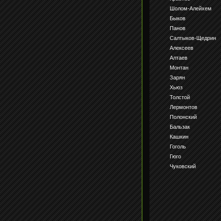
Шолом-Алейхем
Быков
Панов
Салтыков-Щедрин
Алексеев
Алтаев
Монтан
Зарян
Хьюз
Толстой
Лермонтов
Полонский
Бальзак
Кашкин
Гоголь
Гюго
Чуковский