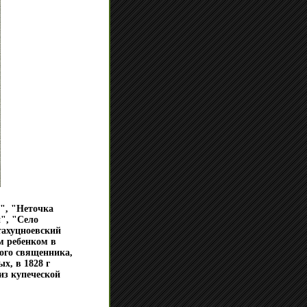
", "Неточка
", "Село
тахуцноевский
м ребенком в
кого священника,
х, в 1828 г
из купеческой