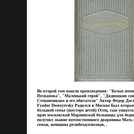
Во второй том вошли произведения: "Белые ночи
Незванова", "Маленький герой", "Дядюшкин сон
Степанчиково и его обитатели" Автор Федор Дос
Fyodor Dostoyevsky Родился в Москве Был вторы
большой семье (шестеро детей) Отец, сын униатс
врач московской Мариинской больницы для бедны
получил звание потомственного дворянина Мать 
семьи, женщина релибеъцэгиозная, .