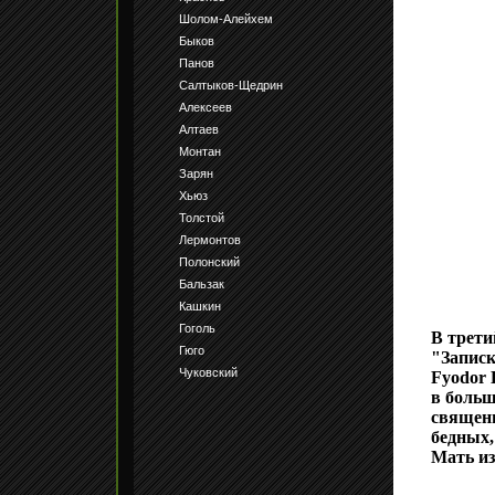
Шолом-Алейхем
Быков
Панов
Салтыков-Щедрин
Алексеев
Алтаев
Монтан
Зарян
Хьюз
Толстой
Лермонтов
Полонский
Бальзак
Кашкин
Гоголь
В трети
Гюго
"Записк
Чуковский
Fyodor 
в больш
священ
бедных,
Мать из