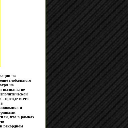
зации на
ение глобального
отря на
ли вызваны не
еполитической
- прежде всего
 в
экономика и
ордными
или, что в рамках
ую
 в рекордном