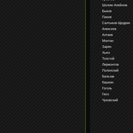
Шолом-Алейхем
Быков
Панов
Салтыков-Щедрин
Алексеев
Алтаев
Монтан
Зарян
Хьюз
Толстой
Лермонтов
Полонский
Бальзак
Кашкин
Гоголь
Гюго
Чуковский