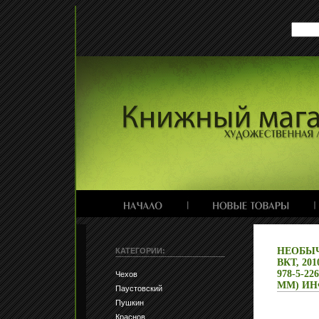
НЕОБЫЧ
КАТЕГОРИИ:
ВКТ, 20
978-5-22
Чехов
ММ) ИНФ
Паустовский
Пушкин
Краснов