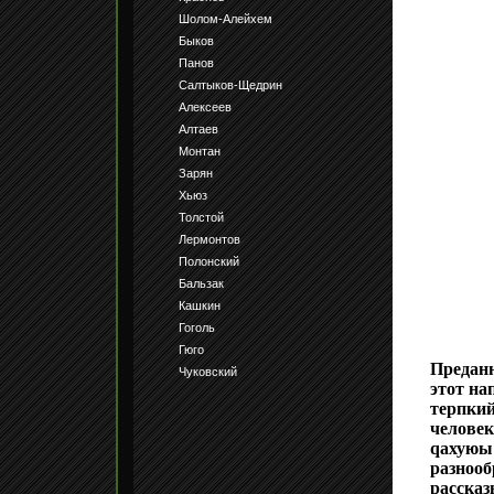
Шолом-Алейхем
Быков
Панов
Салтыков-Щедрин
Алексеев
Алтаев
Монтан
Зарян
Хьюз
Толстой
Лермонтов
Полонский
Бальзак
Кашкин
Гоголь
Гюго
Преданн
Чуковский
этот на
терпкий
человек
qахуюы
разнооб
рассказ