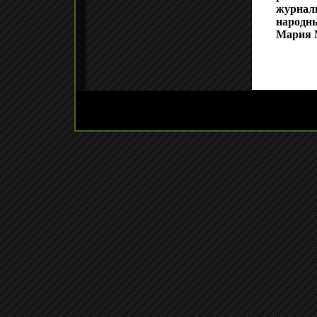
журнали
народн
Мария 