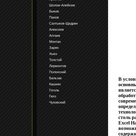
Шолом-Алейхем
Быков
Панов
Салтыков-Щедрин
Алексеев
Алтаев
Монтан
Зарян
Хьюз
Толстой
Лермонтов
Полонский
Бальзак
В услов
основны
Кашкин
являетс
Гоголь
обрабо
Гюго
совреме
Чуковский
опреде
техноло
столь р
Excel Н
возможн
содержи