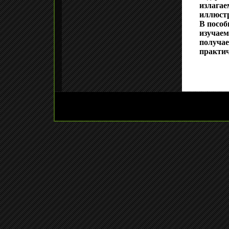
излагае
иллюст
В пособ
изучаем
получа
практич