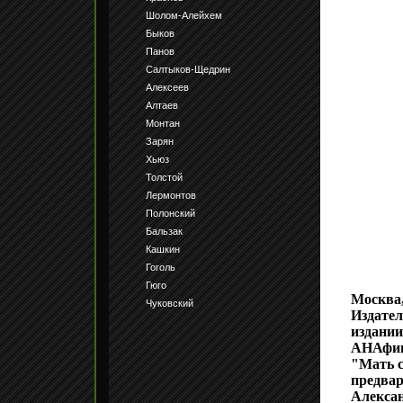
Шолом-Алейхем
Быков
Панов
Салтыков-Щедрин
Алексеев
Алтаев
Монтан
Зарян
Хьюз
Толстой
Лермонтов
Полонский
Бальзак
Кашкин
Гоголь
Гюго
Москва,
Чуковский
Издател
издании
АНАфино
"Мать с
предвар
Алексан