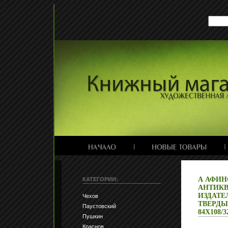
А АФИН
КАТЕГОРИИ:
АНТИКВ
ИЗДАТЕ
Чехов
ТВЕРДЫЙ
Паустовский
84X108/
Пушкин
Краснов