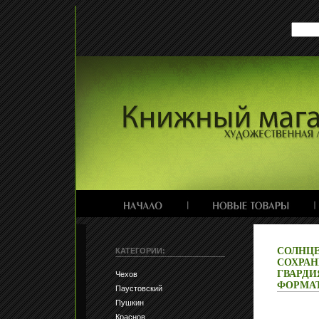
СОЛНЦЕ
КАТЕГОРИИ:
СОХРАН
ГВАРДИЯ
Чехов
ФОРМАТ:
Паустовский
Пушкин
Краснов