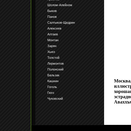
Шолом-Алейхем
Быков
Панов
Салтыков-Щедрин
Алексеев
Алтаев
Монтан
Зарян
Хьюз
Толстой
Лермонтов
Полонский
Бальзак
Москва,
Кашкин
иллюст
Гоголь
хорошая
Гюго
эстрадн
Чуковский
Аваххъм