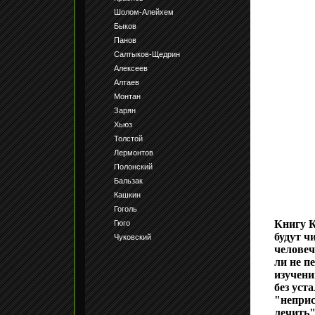
Шолом-Алейхем
Быков
Панов
Салтыков-Щедрин
Алексеев
Алтаев
Монтан
Зарян
Хьюз
Толстой
Лермонтов
Полонский
Бальзак
Кашкин
Гоголь
Книгу К
Гюго
будут ч
Чуковский
человеч
ли не п
изучени
без уст
"неприс
лечить"