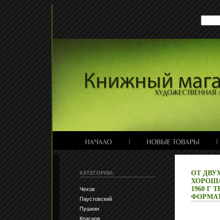
ОТ ДВУ
КАТЕГОРИИ:
ХОРОША
1960 Г 
Чехов
ФОРМАТ:
Паустовский
Пушкин
Краснов