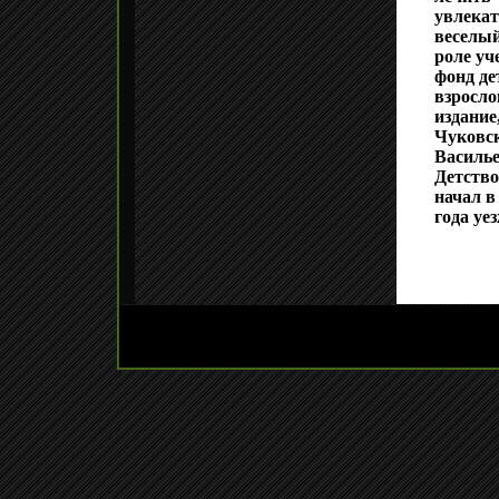
увлекат
веселый
роле уч
фонд де
взросло
издание
Чуковс
Василье
Детство
начал в
года уе