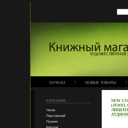
NEW CO
КАТЕГОРИИ:
(JEWEL
ЛИЦЕНЗ
Чехов
АУДИОН
Паустовский
Пушкин
Краснов