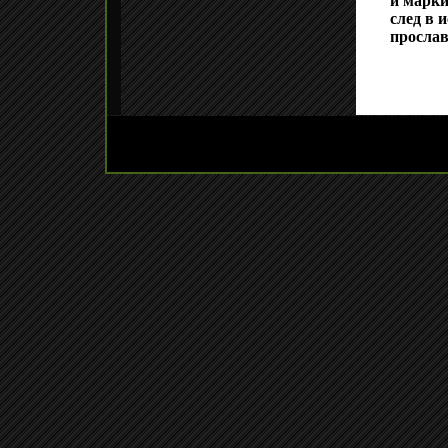
и марки
след в 
прослав