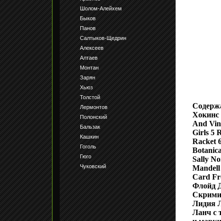
Шолом-Алейхем
Быков
Панов
Салтыков-Щедрин
Алексеев
Алтаев
Монтан
Зарян
Хьюз
Толстой
Содержа
Лермонтов
Хокинс 2
Полонский
And Vin
Бальзак
Girls 5 
Кашкин
Racket 
Гоголь
Botanica
Гюго
Sally No
Чуковский
Mandell
Card Fr
Флойд Д
Скримин
Лидия 
Ланч с 