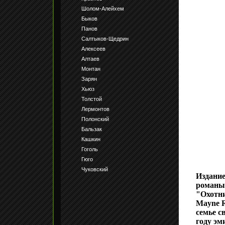
Шолом-Алейхем
Быков
Панов
Салтыков-Щедрин
Алексеев
Алтаев
Монтан
Зарян
Хьюз
Толстой
Лермонтов
Полонский
Бальзак
Кашкин
Гоголь
Гюго
Чуковский
Издание
романы
"Охотн
Mayne R
семье с
году эм