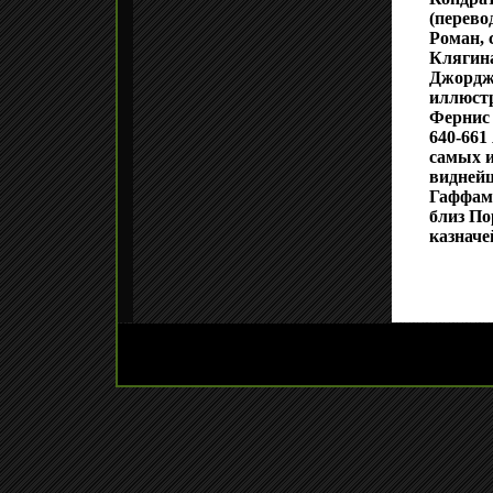
(перево
Роман, 
Клягина
Джорджа
иллюстр
Фернис 
640-661
самых и
виднейш
Гаффам 
близ По
казначе