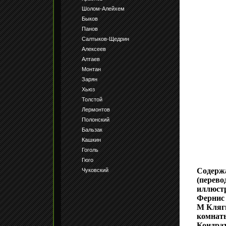
Шолом-Алейхем
Быков
Панов
Салтыков-Щедрин
Алексеев
Алтаев
Монтан
Зарян
Хьюз
Толстой
Лермонтов
Полонский
Бальзак
Кашкин
Гоголь
Гюго
Содержа
Чуковский
(перево
иллюстр
Фернис 
М Кляги
комнаты
Кондрат