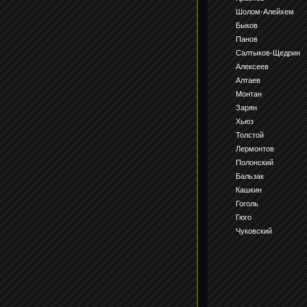
Шолом-Алейхем
Быков
Панов
Салтыков-Щедрин
Алексеев
Алтаев
Монтан
Зарян
Хьюз
Толстой
Лермонтов
Полонский
Бальзак
Кашкин
Гоголь
Гюго
Чуковский