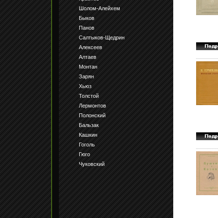
Шолом-Алейхем
Быков
Панов
Салтыков-Щедрин
Алексеев
Алтаев
Монтан
Зарян
Хьюз
Толстой
Лермонтов
Полонский
Бальзак
Кашкин
Гоголь
Гюго
Чуковский